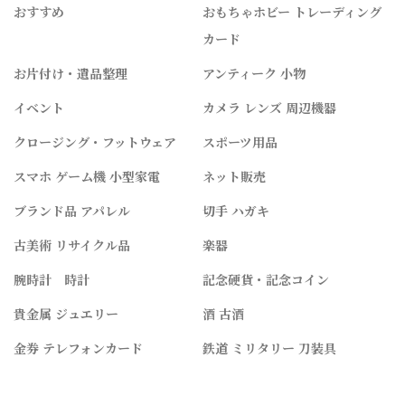
おすすめ
おもちゃホビー トレーディング
カード
お片付け・遺品整理
アンティーク 小物
イベント
カメラ レンズ 周辺機器
クロージング・フットウェア
スポーツ用品
スマホ ゲーム機 小型家電
ネット販売
ブランド品 アパレル
切手 ハガキ
古美術 リサイクル品
楽器
腕時計 時計
記念硬貨・記念コイン
貴金属 ジュエリー
酒 古酒
金券 テレフォンカード
鉄道 ミリタリー 刀装具