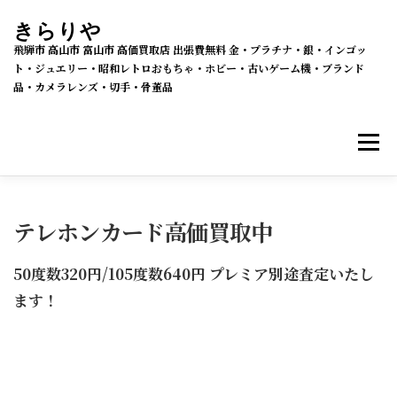
コ
きらりや
ン
飛騨市 高山市 富山市 高価買取店 出張費無料 金・プラチナ・銀・インゴッ
テ
ト・ジュエリー・昭和レトロおもちゃ・ホビー・古いゲーム機・ブランド
品・カメラレンズ・切手・骨董品
ン
ツ
メニ
へ
ス
キ
買取・販売 新着情報
買取品目
ッ
テレホンカード高価買取中
プ
50度数320円/105度数640円 プレミア別途査定いたし
メルカリSHOPS
公式ラクマ店
ヤフー2号店
ます！
買取の流れ
会社概要