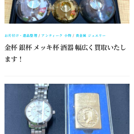
お片付け・遺品整理
/
アンティーク 小物
/
貴金属 ジュエリー
金杯 銀杯 メッキ杯 酒器 幅広く買取いたし
ます！