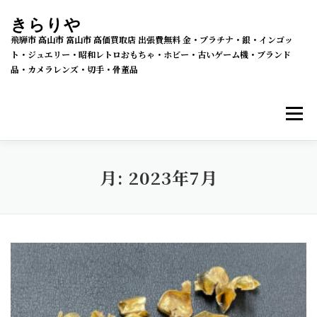
コ
きらりや
ン
飛騨市 高山市 富山市 高価買取店 出張費無料 金・プラチナ・銀・インゴッ
テ
ト・ジュエリー・昭和レトロおもちゃ・ホビー・古いゲーム機・ブランド
品・カメラレンズ・切手・骨董品
ン
ツ
メニ
へ
ス
キ
買取・販売 新着情報
買取品目
月:
2023年7月
ッ
プ
メルカリSHOPS
公式ラクマ店
ヤフー2号店
買取の流れ
会社概要