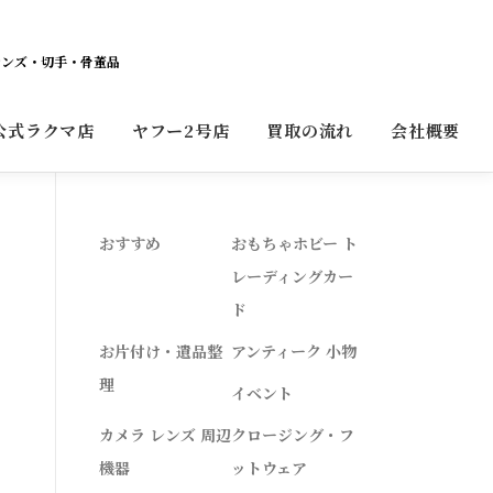
レンズ・切手・骨董品
公式ラクマ店
ヤフー2号店
買取の流れ
会社概要
！
おすすめ
おもちゃホビー ト
レーディングカー
ド
お片付け・遺品整
アンティーク 小物
理
イベント
カメラ レンズ 周辺
クロージング・フ
機器
ットウェア