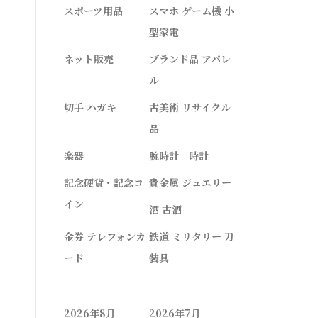
スポーツ用品
スマホ ゲーム機 小
型家電
ネット販売
ブランド品 アパレ
ル
切手 ハガキ
古美術 リサイクル
品
楽器
腕時計 時計
記念硬貨・記念コ
貴金属 ジュエリー
イン
酒 古酒
金券 テレフォンカ
鉄道 ミリタリー 刀
ード
装具
2026年8月
2026年7月