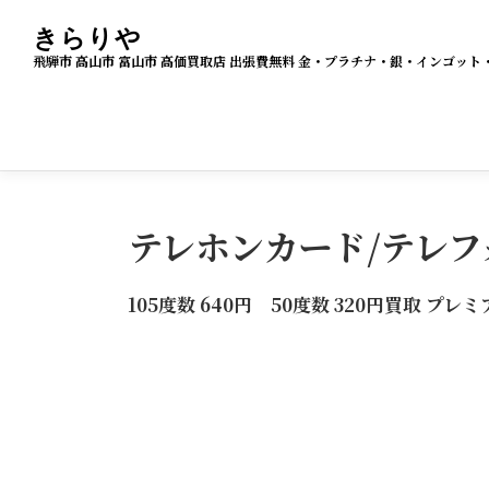
コ
きらりや
ン
飛騨市 高山市 富山市 高価買取店 出張費無料 金・プラチナ・銀・インゴ
テ
ン
ツ
へ
ス
テレホンカード/テレフ
キ
ッ
105度数 640円 50度数 320円買取
プ