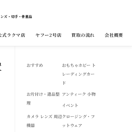
レンズ・切手・骨董品
公式ラクマ店
ヤフー2号店
買取の流れ
会社概要
置
おすすめ
おもちゃホビー ト
レーディングカー
そ
ド
お片付け・遺品整
アンティーク 小物
理
イベント
カメラ レンズ 周辺
クロージング・フ
機器
ットウェア