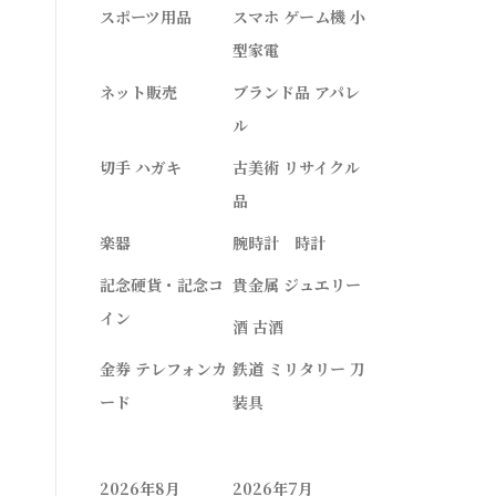
スポーツ用品
スマホ ゲーム機 小
型家電
ネット販売
ブランド品 アパレ
ル
切手 ハガキ
古美術 リサイクル
品
楽器
腕時計 時計
記念硬貨・記念コ
貴金属 ジュエリー
イン
酒 古酒
金券 テレフォンカ
鉄道 ミリタリー 刀
ード
装具
2026年8月
2026年7月