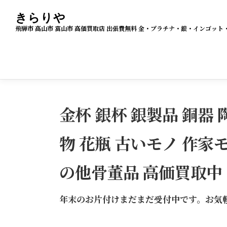
コ
きらりや
ン
飛騨市 高山市 富山市 高価買取店 出張費無料 金・プラチナ・銀・インゴ
テ
ン
ツ
へ
ス
金杯 銀杯 銀製品 銅器 陶
キ
ッ
物 花瓶 古いモノ 作家モ
プ
の他骨董品 高価買取中
年末のお片付けまだまだ受付中です。お気