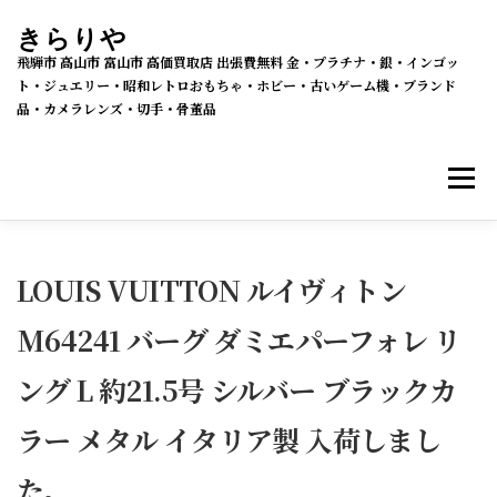
コ
きらりや
ン
飛騨市 高山市 富山市 高価買取店 出張費無料 金・プラチナ・銀・インゴッ
テ
ト・ジュエリー・昭和レトロおもちゃ・ホビー・古いゲーム機・ブランド
品・カメラレンズ・切手・骨董品
ン
ツ
メニ
へ
ス
キ
買取・販売 新着情報
買取品目
ッ
LOUIS VUITTON ルイヴィトン
プ
M64241 バーグ ダミエパーフォレ リ
メルカリSHOPS
公式ラクマ店
ヤフー2号店
ング L 約21.5号 シルバー ブラックカ
買取の流れ
会社概要
ラー メタル イタリア製 入荷しまし
た。