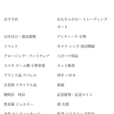
おすすめ
おもちゃホビー トレーディング
カード
お片付け・遺品整理
アンティーク 小物
イベント
カメラ レンズ 周辺機器
クロージング・フットウェア
スポーツ用品
スマホ ゲーム機 小型家電
ネット販売
ブランド品 アパレル
切手 ハガキ
古美術 リサイクル品
楽器
腕時計 時計
記念硬貨・記念コイン
貴金属 ジュエリー
酒 古酒
金券 テレフォンカード
鉄道 ミリタリー 刀装具