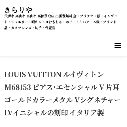
コ
きらりや
ン
飛騨市 高山市 富山市 高価買取店 出張費無料 金・プラチナ・銀・インゴッ
テ
ト・ジュエリー・昭和レトロおもちゃ・ホビー・古いゲーム機・ブランド
品・カメラレンズ・切手・骨董品
ン
ツ
メニ
へ
ス
キ
買取・販売 新着情報
買取品目
ッ
LOUIS VUITTON ルイヴィトン
プ
M68153 ピアス･エセンシャル V 片耳
メルカリSHOPS
公式ラクマ店
ヤフー2号店
ゴールドカラーメタル Vシグネチャー
買取の流れ
会社概要
LVイニシャルの刻印 イタリア製