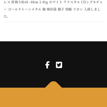
レス 首周り約41~48㎝ 3.41g ホワイト クリスタル CDシグネチャ
ー ゴールドトーンメタル 箱 保存袋 冊子 用紙 リボン 入荷しまし
た。
Copyright © 2026 きらりや
–
OnePress
theme by
FameThemes