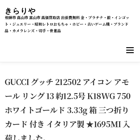
コ
きらりや
ン
飛騨市 高山市 富山市 高価買取店 出張費無料 金・プラチナ・銀・インゴッ
テ
ト・ジュエリー・昭和レトロおもちゃ・ホビー・古いゲーム機・ブランド
品・カメラレンズ・切手・骨董品
ン
ツ
メニ
へ
ス
キ
買取・販売 新着情報
買取品目
ッ
GUCCI グッチ 212502 アイコン アモ
プ
ール リング 13 約12.5号 K18WG 750
メルカリSHOPS
公式ラクマ店
ヤフー2号店
ホワイトゴールド 3.33g 箱 三つ折り
買取の流れ
会社概要
カード 付き イタリア製 ★1695ＭI 入
荷しました。