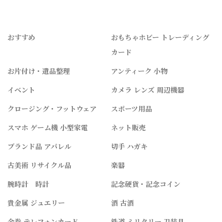
おすすめ
おもちゃホビー トレーディング
カード
お片付け・遺品整理
アンティーク 小物
イベント
カメラ レンズ 周辺機器
クロージング・フットウェア
スポーツ用品
スマホ ゲーム機 小型家電
ネット販売
ブランド品 アパレル
切手 ハガキ
古美術 リサイクル品
楽器
腕時計 時計
記念硬貨・記念コイン
貴金属 ジュエリー
酒 古酒
金券 テレフォンカード
鉄道 ミリタリー 刀装具