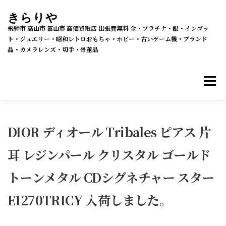
コ
きらりや
ン
飛騨市 高山市 富山市 高価買取店 出張費無料 金・プラチナ・銀・インゴッ
テ
ト・ジュエリー・昭和レトロおもちゃ・ホビー・古いゲーム機・ブランド
品・カメラレンズ・切手・骨董品
ン
ツ
メニ
へ
ス
キ
買取・販売 新着情報
買取品目
ッ
DIOR ディオール Tribales ピアス 片
プ
耳 レジンパール クリスタル ゴールド
メルカリSHOPS
公式ラクマ店
ヤフー2号店
トーンメタル CDシグネチャー スター
買取の流れ
会社概要
E1270TRICY 入荷しました。