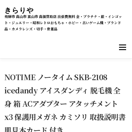
コ
きらりや
ン
飛騨市 高山市 富山市 高価買取店 出張費無料 金・プラチナ・銀・インゴッ
テ
ト・ジュエリー・昭和レトロおもちゃ・ホビー・古いゲーム機・ブランド
品・カメラレンズ・切手・骨董品
ン
ツ
メニ
へ
ス
キ
買取・販売 新着情報
買取品目
ッ
NOTIME ノータイム SKB-2108
プ
icedandy アイスダンディ 脱毛機 全
メルカリSHOPS
公式ラクマ店
ヤフー2号店
身 箱 ACアダプター アタッチメント
買取の流れ
会社概要
x3 保護用メガネ カミソリ 取扱説明書
肌見本カード 付き