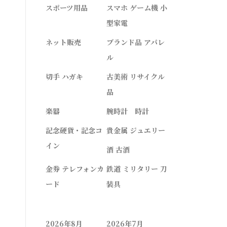
スポーツ用品
スマホ ゲーム機 小
型家電
ネット販売
ブランド品 アパレ
ル
切手 ハガキ
古美術 リサイクル
品
楽器
腕時計 時計
記念硬貨・記念コ
貴金属 ジュエリー
イン
酒 古酒
金券 テレフォンカ
鉄道 ミリタリー 刀
ード
装具
2026年8月
2026年7月