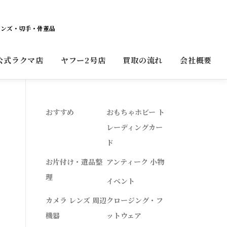
レンズ・切手・骨董品
公式ラクマ店
ヤフー2号店
買取の流れ
会社概要
おすすめ
おもちゃホビー ト
レーディングカー
ド
お片付け・遺品整
アンティーク 小物
理
イベント
カメラ レンズ 周辺
クロージング・フ
機器
ットウェア