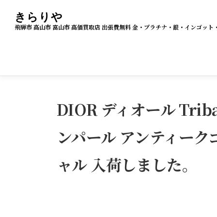
コ
きらりや
ン
飛騨市 高山市 富山市 高価買取店 出張費無料 金・プラチナ・銀・インゴ
テ
ン
ツ
へ
ス
DIOR ディオール Tri
キ
ッ
ンパール アンティーク
プ
ャル 入荷しました。