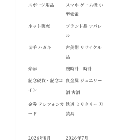
スポーツ用品
スマホ ゲーム機 小
型家電
ネット販売
ブランド品 アパレ
ル
切手 ハガキ
古美術 リサイクル
品
楽器
腕時計 時計
記念硬貨・記念コ
貴金属 ジュエリー
イン
酒 古酒
金券 テレフォンカ
鉄道 ミリタリー 刀
ード
装具
2026年8月
2026年7月