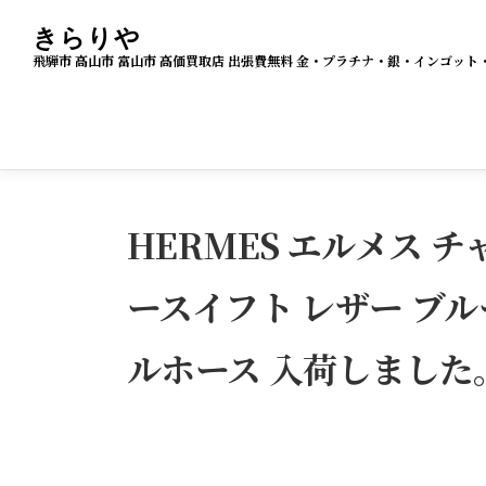
コ
きらりや
ン
飛騨市 高山市 富山市 高価買取店 出張費無料 金・プラチナ・銀・インゴ
テ
ン
ツ
へ
ス
HERMES エルメス 
キ
ッ
ースイフト レザー ブル
プ
ルホース 入荷しました