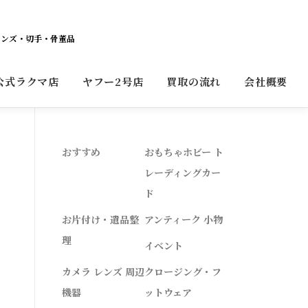
レンズ・切手・骨董品
公式ラクマ店
ヤフー2号店
買取の流れ
会社概要
おすすめ
おもちゃホビー ト
レーディングカー
ド
お片付け・遺品整
アンティーク 小物
理
イベント
カメラ レンズ 周辺
クロージング・フ
機器
ットウェア