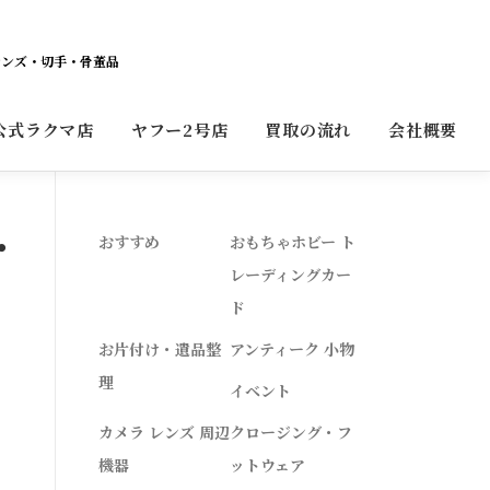
レンズ・切手・骨董品
公式ラクマ店
ヤフー2号店
買取の流れ
会社概要
･
おすすめ
おもちゃホビー ト
レーディングカー
ド
お片付け・遺品整
アンティーク 小物
理
イベント
カメラ レンズ 周辺
クロージング・フ
機器
ットウェア