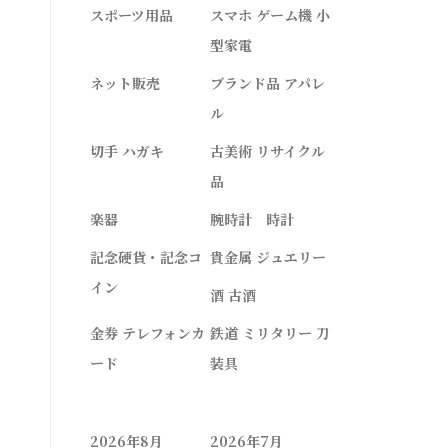
スポーツ用品
スマホ ゲーム機 小
型家電
ネット販売
ブランド品 アパレ
ル
切手 ハガキ
古美術 リサイクル
品
楽器
腕時計 時計
記念硬貨・記念コ
貴金属 ジュエリー
イン
酒 古酒
金券 テレフォンカ
鉄道 ミリタリー 刀
ード
装具
2026年8月
2026年7月