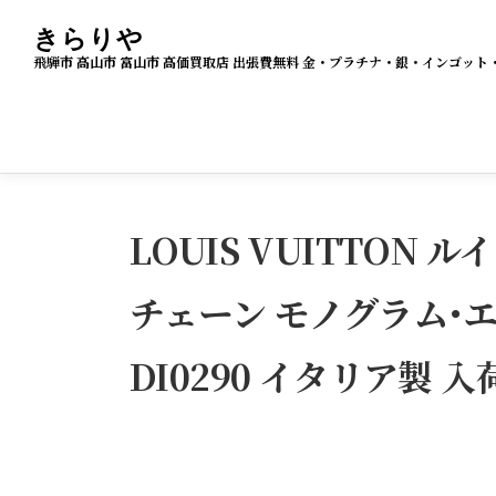
コ
きらりや
ン
飛騨市 高山市 富山市 高価買取店 出張費無料 金・プラチナ・銀・インゴ
テ
ン
ツ
へ
ス
LOUIS VUITTON 
キ
ッ
チェーン モノグラム･エ
プ
DI0290 イタリア製 