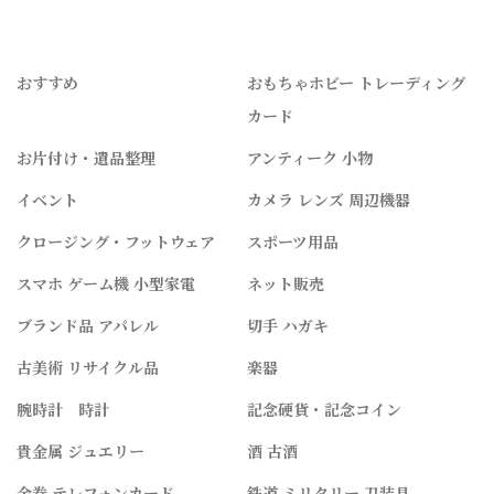
おすすめ
おもちゃホビー トレーディング
カード
お片付け・遺品整理
アンティーク 小物
イベント
カメラ レンズ 周辺機器
クロージング・フットウェア
スポーツ用品
スマホ ゲーム機 小型家電
ネット販売
ブランド品 アパレル
切手 ハガキ
古美術 リサイクル品
楽器
腕時計 時計
記念硬貨・記念コイン
貴金属 ジュエリー
酒 古酒
金券 テレフォンカード
鉄道 ミリタリー 刀装具