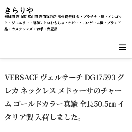
コ
きらりや
ン
飛騨市 高山市 富山市 高価買取店 出張費無料 金・プラチナ・銀・インゴッ
テ
ト・ジュエリー・昭和レトロおもちゃ・ホビー・古いゲーム機・ブランド
品・カメラレンズ・切手・骨董品
ン
ツ
メニ
へ
ス
キ
買取・販売 新着情報
買取品目
ッ
VERSACE ヴェルサーチ DG17593 グ
プ
レカ ネックレス メドゥーサのチャー
メルカリSHOPS
公式ラクマ店
ヤフー2号店
ム ゴールドカラー真鍮 全長50.5㎝ イ
買取の流れ
会社概要
タリア製 入荷しました。