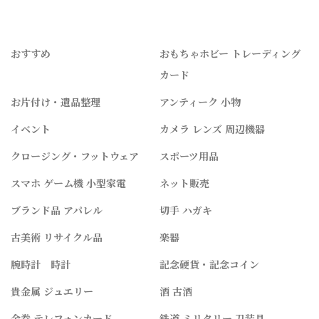
おすすめ
おもちゃホビー トレーディング
カード
お片付け・遺品整理
アンティーク 小物
イベント
カメラ レンズ 周辺機器
クロージング・フットウェア
スポーツ用品
スマホ ゲーム機 小型家電
ネット販売
ブランド品 アパレル
切手 ハガキ
古美術 リサイクル品
楽器
腕時計 時計
記念硬貨・記念コイン
貴金属 ジュエリー
酒 古酒
金券 テレフォンカード
鉄道 ミリタリー 刀装具