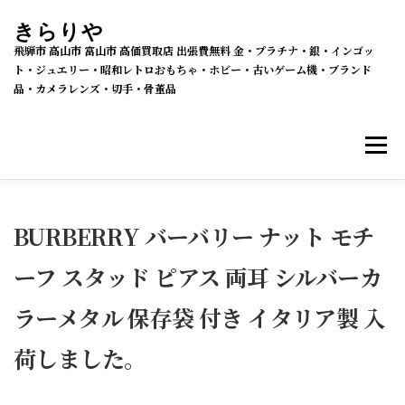
コ
きらりや
ン
飛騨市 高山市 富山市 高価買取店 出張費無料 金・プラチナ・銀・インゴッ
テ
ト・ジュエリー・昭和レトロおもちゃ・ホビー・古いゲーム機・ブランド
品・カメラレンズ・切手・骨董品
ン
ツ
メニ
へ
ス
キ
買取・販売 新着情報
買取品目
ッ
BURBERRY バーバリー ナット モチ
プ
ーフ スタッド ピアス 両耳 シルバーカ
メルカリSHOPS
公式ラクマ店
ヤフー2号店
ラーメタル 保存袋 付き イタリア製 入
買取の流れ
会社概要
荷しました。