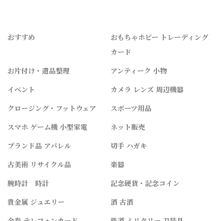
おすすめ
おもちゃホビー トレーディング
カード
お片付け・遺品整理
アンティーク 小物
イベント
カメラ レンズ 周辺機器
クロージング・フットウェア
スポーツ用品
スマホ ゲーム機 小型家電
ネット販売
ブランド品 アパレル
切手 ハガキ
古美術 リサイクル品
楽器
腕時計 時計
記念硬貨・記念コイン
貴金属 ジュエリー
酒 古酒
金券 テレフォンカード
鉄道 ミリタリー 刀装具