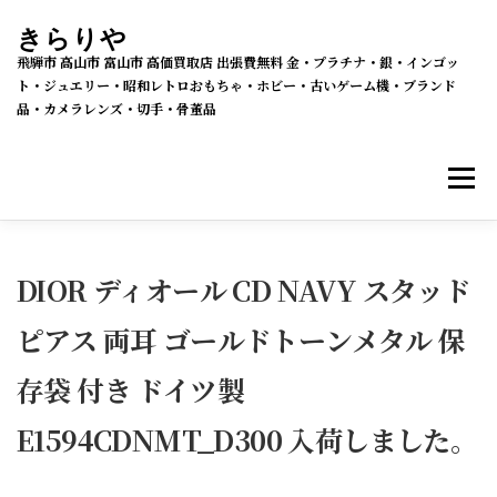
コ
きらりや
ン
飛騨市 高山市 富山市 高価買取店 出張費無料 金・プラチナ・銀・インゴッ
テ
ト・ジュエリー・昭和レトロおもちゃ・ホビー・古いゲーム機・ブランド
品・カメラレンズ・切手・骨董品
ン
ツ
メニ
へ
ス
キ
買取・販売 新着情報
買取品目
ッ
DIOR ディオール CD NAVY スタッド
プ
ピアス 両耳 ゴールドトーンメタル 保
メルカリSHOPS
公式ラクマ店
ヤフー2号店
存袋 付き ドイツ製
買取の流れ
会社概要
E1594CDNMT_D300 入荷しました。