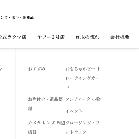
レンズ・切手・骨董品
公式ラクマ店
ヤフー2号店
買取の流れ
会社概要
ン
おすすめ
おもちゃホビー ト
レーディングカー
全
ド
お片付け・遺品整
アンティーク 小物
理
イベント
カメラ レンズ 周辺
クロージング・フ
機器
ットウェア