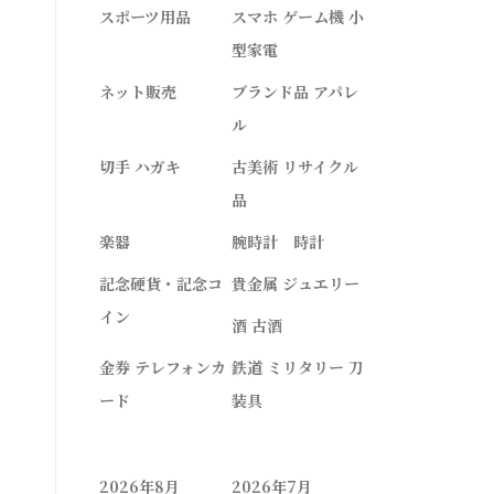
スポーツ用品
スマホ ゲーム機 小
型家電
ネット販売
ブランド品 アパレ
ル
切手 ハガキ
古美術 リサイクル
品
楽器
腕時計 時計
記念硬貨・記念コ
貴金属 ジュエリー
イン
酒 古酒
金券 テレフォンカ
鉄道 ミリタリー 刀
ード
装具
2026年8月
2026年7月