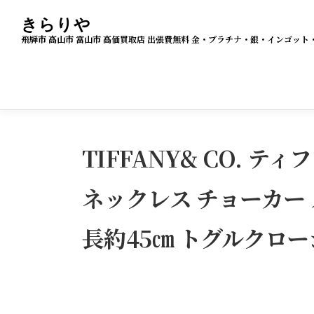
コ
きらりや
ン
飛騨市 高山市 富山市 高価買取店 出張費無料 金・プラチナ・銀・インゴ
テ
ン
ツ
へ
ス
TIFFANY& CO. テ
キ
ッ
ネックレス チョーカー 
プ
長約45㎝ トグルクロー