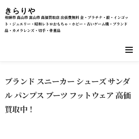
コ
きらりや
ン
飛騨市 高山市 富山市 高価買取店 出張費無料 金・プラチナ・銀・インゴッ
テ
ト・ジュエリー・昭和レトロおもちゃ・ホビー・古いゲーム機・ブランド
品・カメラレンズ・切手・骨董品
ン
ツ
メニ
へ
ス
キ
買取・販売 新着情報
買取品目
ッ
ブランド スニーカー シューズ サンダ
プ
ル パンプス ブーツ フットウェア 高価
メルカリSHOPS
公式ラクマ店
ヤフー2号店
買取中！
買取の流れ
会社概要