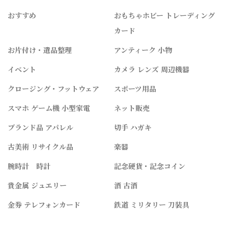
おすすめ
おもちゃホビー トレーディング
カード
お片付け・遺品整理
アンティーク 小物
イベント
カメラ レンズ 周辺機器
クロージング・フットウェア
スポーツ用品
スマホ ゲーム機 小型家電
ネット販売
ブランド品 アパレル
切手 ハガキ
古美術 リサイクル品
楽器
腕時計 時計
記念硬貨・記念コイン
貴金属 ジュエリー
酒 古酒
金券 テレフォンカード
鉄道 ミリタリー 刀装具