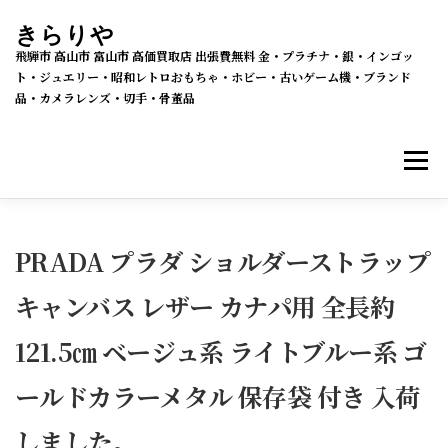
コ
きらりや
ン
飛騨市 高山市 富山市 高価買取店 出張費無料 金・プラチナ・銀・インゴッ
テ
ト・ジュエリー・昭和レトロおもちゃ・ホビー・古いゲーム機・ブランド
品・カメラレンズ・切手・骨董品
ン
ツ
メニ
へ
ス
キ
買取・販売 新着情報
買取品目
ッ
PRADA プラダ ショルダーストラップ
プ
キャンバス レザー カナパ用 全長約
メルカリSHOPS
公式ラクマ店
ヤフー2号店
121.5㎝ ベージュ系 ライトブルー系 ゴ
買取の流れ
会社概要
ールドカラーメタル 保存袋 付き 入荷
しました。