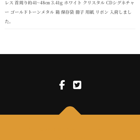
レス 首周り約41~48㎝ 3.41g ホワイト クリスタル CDシグネチャ
ー ゴールドトーンメタル 箱 保存袋 冊子 用紙 リボン 入荷しまし
た。
Copyright © 2026 きらりや
–
OnePress
theme by
FameThemes