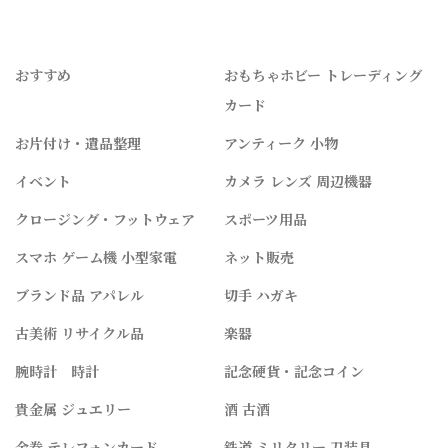
おすすめ
おもちゃホビー トレーディング
カード
お片付け・遺品整理
アンティーク 小物
イベント
カメラ レンズ 周辺機器
クロージング・フットウェア
スポーツ用品
スマホ ゲーム機 小型家電
ネット販売
ブランド品 アパレル
切手 ハガキ
古美術 リサイクル品
楽器
腕時計 時計
記念硬貨・記念コイン
貴金属 ジュエリー
酒 古酒
金券 テレフォンカード
鉄道 ミリタリー 刀装具