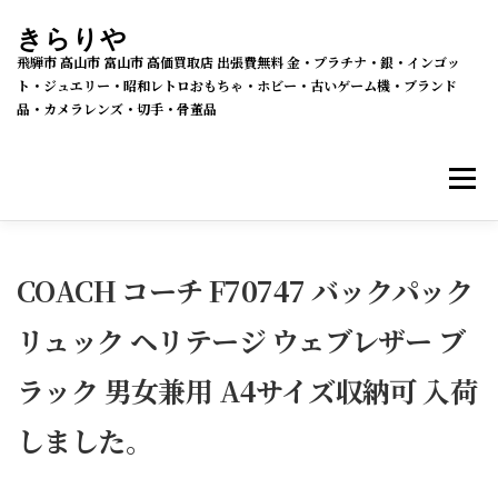
コ
きらりや
ン
飛騨市 高山市 富山市 高価買取店 出張費無料 金・プラチナ・銀・インゴッ
テ
ト・ジュエリー・昭和レトロおもちゃ・ホビー・古いゲーム機・ブランド
品・カメラレンズ・切手・骨董品
ン
ツ
メニ
へ
ス
キ
買取・販売 新着情報
買取品目
ッ
COACH コーチ F70747 バックパック
プ
リュック ヘリテージ ウェブレザー ブ
メルカリSHOPS
公式ラクマ店
ヤフー2号店
ラック 男女兼用 A4サイズ収納可 入荷
買取の流れ
会社概要
しました。