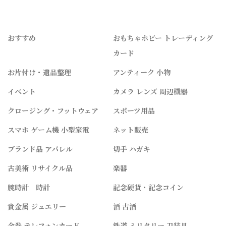
おすすめ
おもちゃホビー トレーディング
カード
お片付け・遺品整理
アンティーク 小物
イベント
カメラ レンズ 周辺機器
クロージング・フットウェア
スポーツ用品
スマホ ゲーム機 小型家電
ネット販売
ブランド品 アパレル
切手 ハガキ
古美術 リサイクル品
楽器
腕時計 時計
記念硬貨・記念コイン
貴金属 ジュエリー
酒 古酒
金券 テレフォンカード
鉄道 ミリタリー 刀装具