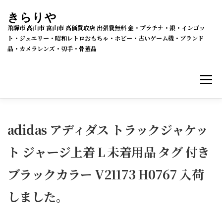
コ
きらりや
ン
飛騨市 高山市 富山市 高価買取店 出張費無料 金・プラチナ・銀・インゴッ
テ
ト・ジュエリー・昭和レトロおもちゃ・ホビー・古いゲーム機・ブランド
品・カメラレンズ・切手・骨董品
ン
ツ
メニ
へ
ス
キ
買取・販売 新着情報
買取品目
ッ
adidas アディダス トラックジャケッ
プ
ト ジャージ上着 L 未着用品 タグ 付き
メルカリSHOPS
公式ラクマ店
ヤフー2号店
ブラックカラー V21173 H0767 入荷
買取の流れ
会社概要
しました。