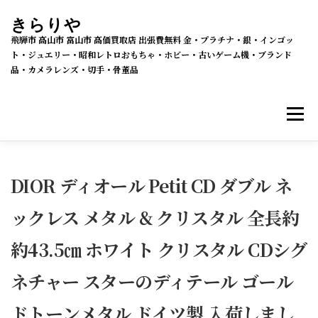
コ
きらりや
ン
飛騨市 高山市 富山市 高価買取店 出張費無料 金・プラチナ・銀・インゴッ
テ
ト・ジュエリー・昭和レトロおもちゃ・ホビー・古いゲーム機・ブランド
品・カメラレンズ・切手・骨董品
ン
ツ
メニ
へ
ス
キ
買取・販売 新着情報
買取品目
ッ
DIOR ディオール Petit CD ダブル ネ
プ
ックレス メタル & クリスタル 全長約
メルカリSHOPS
公式ラクマ店
ヤフー2号店
約43.5㎝ ホワイト クリスタル CDシグ
買取の流れ
会社概要
ネチャー スターのディテール ゴール
ドトーンメタル ドイツ製 入荷しまし