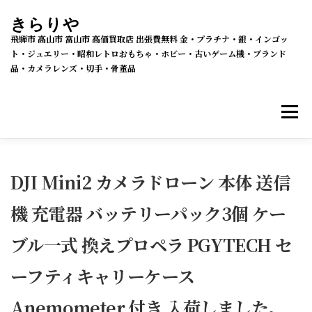
コ
きらりや
ン
飛騨市 高山市 富山市 高価買取店 出張費無料 金・プラチナ・銀・インゴッ
テ
ト・ジュエリー・昭和レトロおもちゃ・ホビー・古いゲーム機・ブランド
品・カメラレンズ・切手・骨董品
ン
ツ
メニ
へ
ス
キ
買取・販売 新着情報
買取品目
ッ
DJI Mini2 カメラドローン 本体 送信
プ
機 充電器 バッテリーパック3個 ケー
メルカリSHOPS
公式ラクマ店
ヤフー2号店
ブル一式 換えプロペラ PGYTECH セ
買取の流れ
会社概要
ーフティキャリーケース
Anemometer 付き 入荷しました。