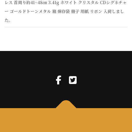
レス 首周り約41~48㎝ 3.41g ホワイト クリスタル CDシグネチャ
ー ゴールドトーンメタル 箱 保存袋 冊子 用紙 リボン 入荷しまし
た。
Copyright © 2026 きらりや
–
OnePress
theme by
FameThemes